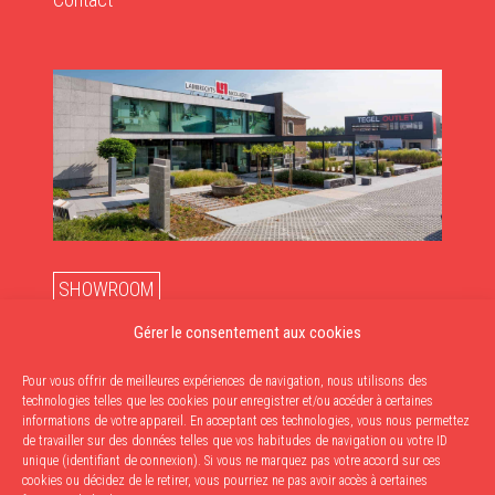
SHOWROOM
du lundi au vendredi : de 10 h à 12 h et de 13 h à 18 h
Gérer le consentement aux cookies
Le samedi: de 10h à 17h
Pour vous offrir de meilleures expériences de navigation, nous utilisons des
ENLÈVEMENTS
technologies telles que les cookies pour enregistrer et/ou accéder à certaines
informations de votre appareil. En acceptant ces technologies, vous nous permettez
Du mardi au vendredi: de 9h à 12h & de 13h à 17h30
de travailler sur des données telles que vos habitudes de navigation ou votre ID
unique (identifiant de connexion). Si vous ne marquez pas votre accord sur ces
Le samedi: de 9h à 12h
cookies ou décidez de le retirer, vous pourriez ne pas avoir accès à certaines