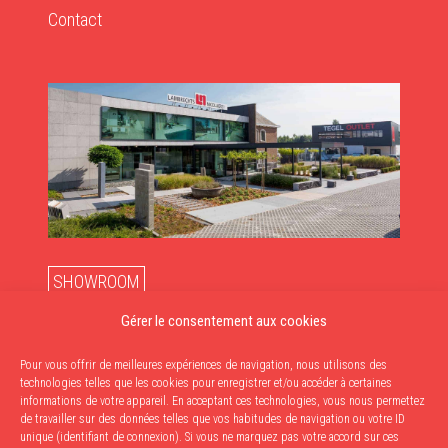
Contact
SHOWROOM
du lundi au vendredi : de 10 h à 12 h et de 13 h à 18 h
Gérer le consentement aux cookies
Le samedi: de 10h à 17h
Pour vous offrir de meilleures expériences de navigation, nous utilisons des
ENLÈVEMENTS
technologies telles que les cookies pour enregistrer et/ou accéder à certaines
informations de votre appareil. En acceptant ces technologies, vous nous permettez
Du mardi au vendredi: de 9h à 12h & de 13h à 17h30
de travailler sur des données telles que vos habitudes de navigation ou votre ID
unique (identifiant de connexion). Si vous ne marquez pas votre accord sur ces