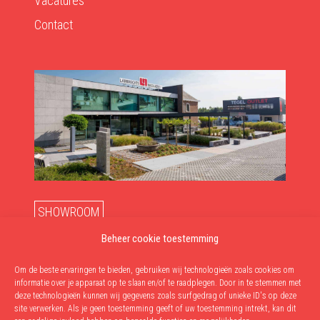
Vacatures
Contact
SHOWROOM
maandag - vrijdag: 10u-12u & 13u-18u
Beheer cookie toestemming
zaterdag: 10u-17u
Om de beste ervaringen te bieden, gebruiken wij technologieën zoals cookies om
informatie over je apparaat op te slaan en/of te raadplegen. Door in te stemmen met
AFHALINGEN
deze technologieën kunnen wij gegevens zoals surfgedrag of unieke ID's op deze
dinsdag - vrijdag: 9u-12u & 13u-17u30
site verwerken. Als je geen toestemming geeft of uw toestemming intrekt, kan dit