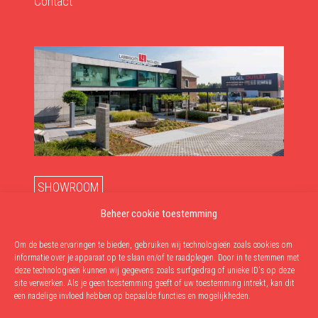
Contact
SHOWROOM
maandag - vrijdag: 10u-12u & 13u-18u
Beheer cookie toestemming
zaterdag: 10u-17u
Om de beste ervaringen te bieden, gebruiken wij technologieën zoals cookies om
informatie over je apparaat op te slaan en/of te raadplegen. Door in te stemmen met
AFHALINGEN
deze technologieën kunnen wij gegevens zoals surfgedrag of unieke ID's op deze
site verwerken. Als je geen toestemming geeft of uw toestemming intrekt, kan dit
dinsdag - vrijdag: 9u-12u & 13u-17u30
een nadelige invloed hebben op bepaalde functies en mogelijkheden.
zaterdag: 9u-12u